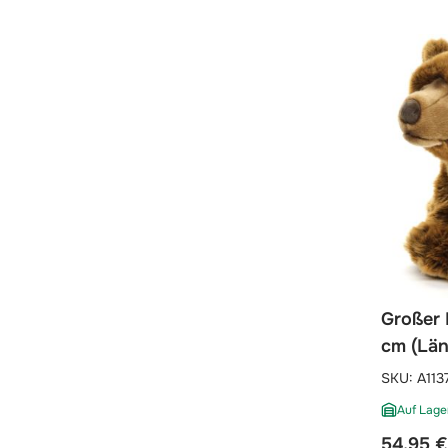
Großer 
cm (Län
SKU:
A113
Auf Lage
54,95 €