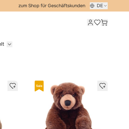
zum Shop für Geschäftskunden
DE
Kundenkonto
Warenkorb
Meine Wunschlis
lt
e Tiere category
for Vögel category
Show submenu for Wasserwelt category
Sale