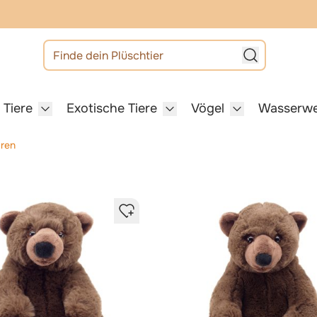
Finde dein Plüschtier
 Tiere
Exotische Tiere
Vögel
Wasserwe
 category
or Haustiere category
Show submenu for Heimische Tiere category
Show submenu for Exotisch
Show submenu 
ren