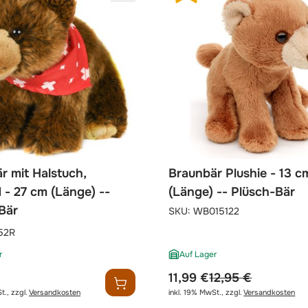
r mit Halstuch,
Braunbär Plushie - 13 c
 - 27 cm (Länge) --
(Länge) -- Plüsch-Bär
Bär
SKU:
WB015122
52R
r
Auf Lager
sonderpreis
regulärer preis
11,99 €
12,95 €
t.
,
zzgl.
Versandkosten
inkl. 19% MwSt.
,
zzgl.
Versandkosten