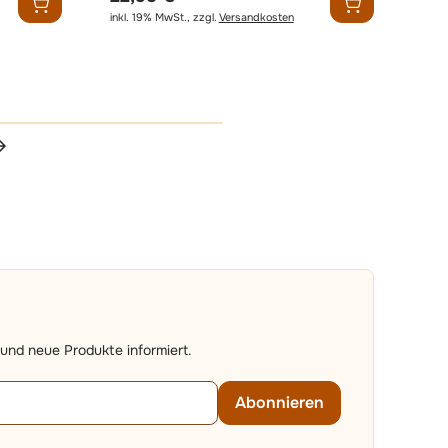
inkl. 19% MwSt.
,
zzgl.
Versandkosten
erade die Seite
und neue Produkte informiert.
Abonnieren