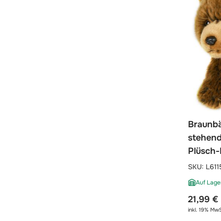
Braunbä
stehend
Plüsch-
SKU:
L611
Auf Lage
21,99 €
inkl. 19% MwS