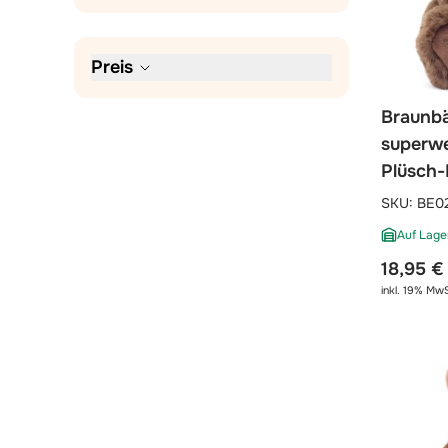
Preis
Braunbä
superwe
Plüsch-
SKU:
BE0
Auf Lage
18,95 €
inkl. 19% MwS