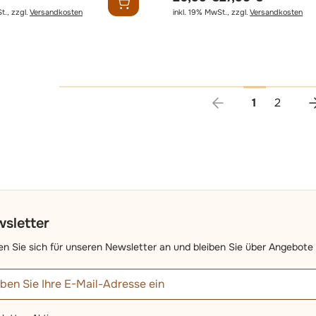
t.
,
zzgl.
Versandkosten
inkl. 19% MwSt.
,
zzgl.
Versandkosten
Sie lesen g
Seite
1
2
sletter
n Sie sich für unseren Newsletter an und bleiben Sie über Angebote 
iladresse