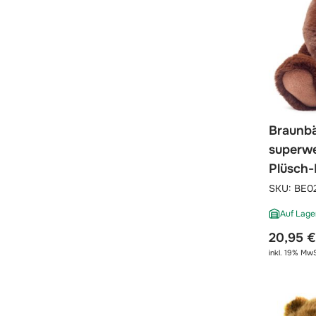
Braunbä
superwe
Plüsch-
SKU:
BE0
Auf Lage
20,95 €
inkl. 19% MwS