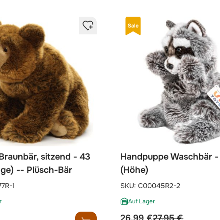
Sale
Braunbär, sitzend - 43
Handpuppe Waschbär -
ge) -- Plüsch-Bär
(Höhe)
77R-1
SKU:
C00045R2-2
r
Auf Lager
sonderpreis
regulärer preis
26,99 €
27,95 €