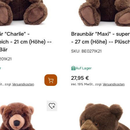
r "Charlie" -
Braunbär "Maxi" - supe
ich - 21 cm (Höhe) --
- 27 cm (Höhe) -- Plüsc
Bär
SKU:
BE0271K21
201K21
r
Auf Lager
27,95 €
t.
,
zzgl.
Versandkosten
inkl. 19% MwSt.
,
zzgl.
Versandkosten