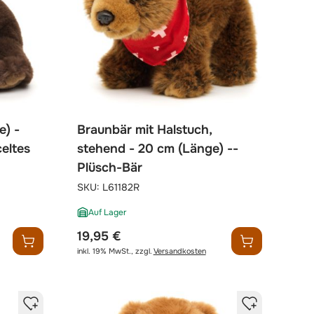
e) -
Braunbär mit Halstuch,
celtes
stehend - 20 cm (Länge) --
Plüsch-Bär
SKU:
L61182R
Auf Lager
19,95 €
inkl. 19% MwSt.
,
zzgl.
Versandkosten