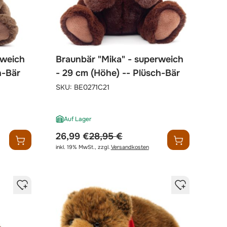
rweich
Braunbär "Mika" - superweich
h-Bär
- 29 cm (Höhe) -- Plüsch-Bär
SKU:
BE0271C21
Auf Lager
sonderpreis
regulärer preis
26,99 €
28,95 €
inkl. 19% MwSt.
,
zzgl.
Versandkosten