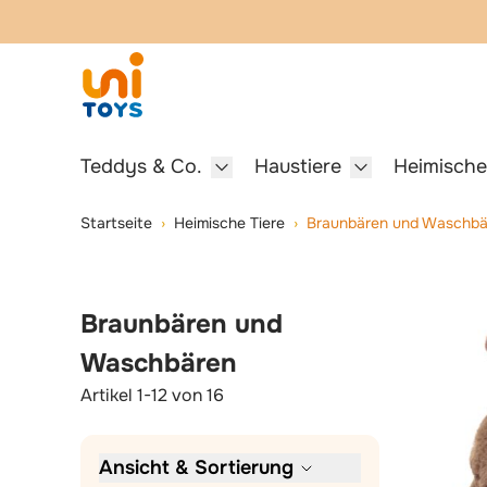
Springe zum Hauptinhalt
Springe zur Suche
Teddys & Co.
Haustiere
Heimische
Show submenu for Teddys & Co.
Show submenu f
Skip to Product Filters
Skip to Product List
Startseite
›
Heimische Tiere
›
Braunbären und Waschbä
Braunbären und
Waschbären
Artikel
1
-
12
von
16
Ansicht & Sortierung