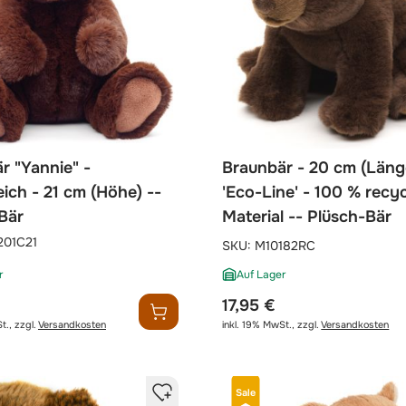
r "Yannie" -
Braunbär - 20 cm (Läng
ich - 21 cm (Höhe) --
'Eco-Line' - 100 % recy
Bär
Material -- Plüsch-Bär
201C21
SKU:
M10182RC
r
Auf Lager
17,95 €
t.
,
zzgl.
Versandkosten
inkl. 19% MwSt.
,
zzgl.
Versandkosten
Sale