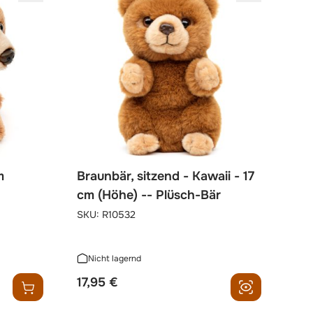
m
Braunbär, sitzend - Kawaii - 17
cm (Höhe) -- Plüsch-Bär
SKU:
R10532
Nicht lagernd
17,95 €