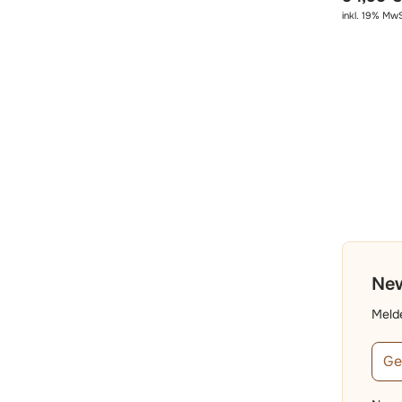
inkl. 19% MwS
New
Melde
E-Ma