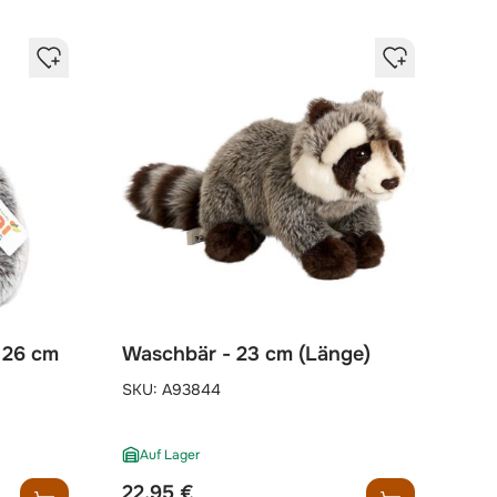
 26 cm
Waschbär - 23 cm (Länge)
SKU:
A93844
Auf Lager
22,95 €